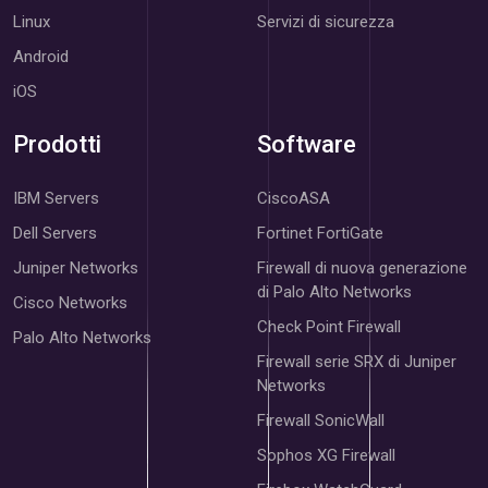
Linux
Servizi di sicurezza
Android
iOS
Prodotti
Software
IBM Servers
CiscoASA
Dell Servers
Fortinet FortiGate
Juniper Networks
Firewall di nuova generazione
di Palo Alto Networks
Cisco Networks
Check Point Firewall
Palo Alto Networks
Firewall serie SRX di Juniper
Networks
Firewall SonicWall
Sophos XG Firewall