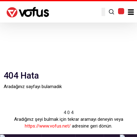
4
04 Hata
Aradağınız sayfayı bulamadık
Anasayfa
Hata
4
0
4
Aradığınız şeyi bulmak için tekrar aramayı deneyin veya
https://www.vofus.net/
adresine geri dönün.