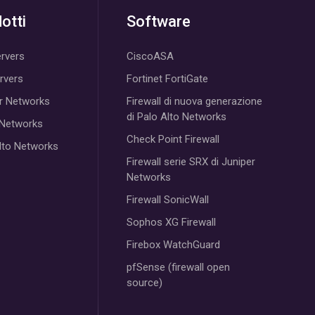
otti
Software
rvers
CiscoASA
ervers
Fortinet FortiGate
r Networks
Firewall di nuova generazione
di Palo Alto Networks
 Networks
Check Point Firewall
lto Networks
Firewall serie SRX di Juniper
Networks
Firewall SonicWall
Sophos XG Firewall
Firebox WatchGuard
pfSense (firewall open
source)