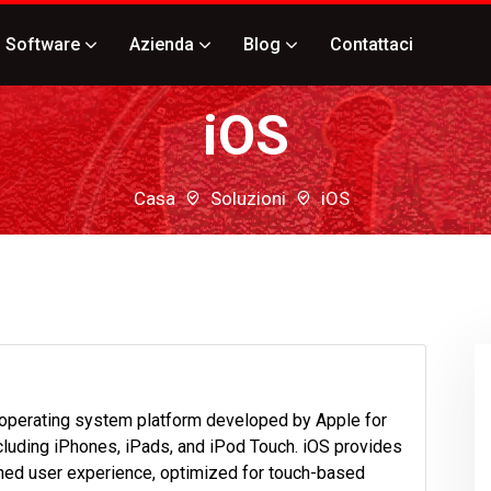
Software
Azienda
Blog
Contattaci
iOS
Casa
Soluzioni
iOS
y operating system platform developed by Apple for
ncluding iPhones, iPads, and iPod Touch. iOS provides
ned user experience, optimized for touch-based